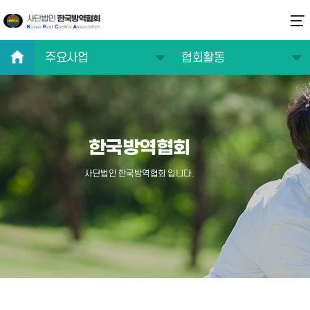
주요사업
협회활동
협회소개
교육사업
주요사업
협력사업
한국방역협회
연구/기술/정보
협회일정
교육/자격증
협회활동
사단법인 한국방역협회 입니다.
알림마당
방역전문가 찾기