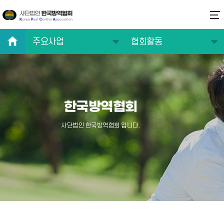
주요사업
협회활동
협회소개
교육사업
주요사업
협력사업
한국방역협회
연구/기술/정보
협회일정
교육/자격증
협회활동
사단법인 한국방역협회 입니다.
알림마당
방역전문가 찾기